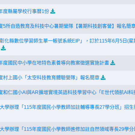
學年度縣屬學校行事曆1份
年度5所自造教育及科技中心暑期營隊【暑期科技創客營】報名簡
化縣數位學習師生單一帳號系統EIP」，訂於115年6月5日(星期
學年度國民中小學在地特色素養導向教案徵選實施計畫
年度村上國小「太空科技教育體驗營隊」報名簡章
年度和仁國小AI與AR擴增實境英語科技學習中心「E世代領航AI
大學辦理「115年度國民小學教師加註輔導專長27學分班」招
大學辦理「115年度國民小學教師進修加註自然領域專長29學