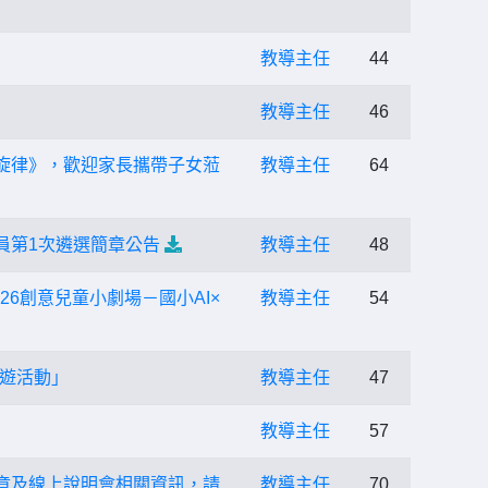
教導主任
44
教導主任
46
旋律》，歡迎家長攜帶子女蒞
教導主任
64
員第1次遴選簡章公告
教導主任
48
26創意兒童小劇場－國小AI×
教導主任
54
探遊活動」
教導主任
47
教導主任
57
章及線上說明會相關資訊，請
教導主任
70