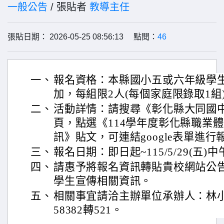
一般公告
/ 張貼者
教導主任
張貼日期： 2026-05-25 08:56:13 點閱：
46
一、
報名資格：本縣國小五或六年級學
加，每組限2人(每個家庭限錄取1組
二、
活動詳情：請搜尋《彰化縣大同國中
頁，點選《114學年度彰化縣職業
訊》貼文，可連結google表單進行
三、
報名日期：即日起~115/5/29(五)中午
四、
請惠予將報名資訊轉貼貴校網站公
學生宣傳相關資訊。
五、
相關事宜請洽主辦單位承辦人：林小姐
58382轉521。