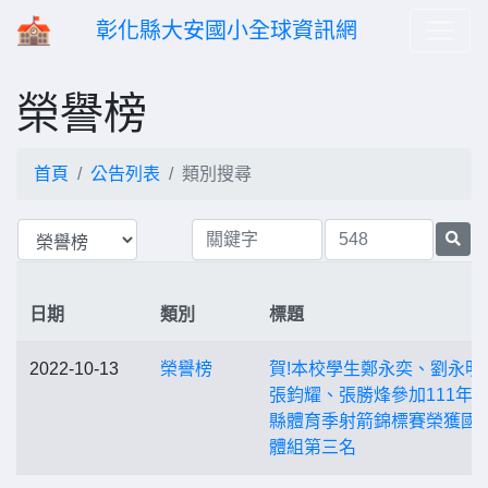
彰化縣大安國小全球資訊網
榮譽榜
首頁
公告列表
類別搜尋
日期
類別
標題
2022-10-13
榮譽榜
賀!本校學生鄭永奕、劉永明
張鈞耀、張勝烽參加111年
縣體育季射箭錦標賽榮獲國
體組第三名