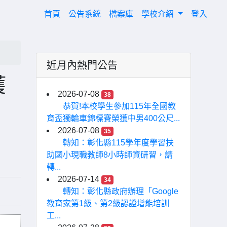
(current)
首頁
公告系統
檔案庫
學校介紹
登入
近月內熱門公告
獲
2026-07-08
38
恭賀!本校學生參加115年全國教
育盃獨輪車錦標賽榮獲中男400公尺...
2026-07-08
35
轉知：彰化縣115學年度學習扶
助國小現職教師8小時師資研習，請
轉...
2026-07-14
34
轉知：彰化縣政府辦理「Google
教育家第1級、第2級認證增能培訓
工...