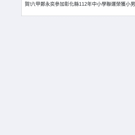
賀!六甲鄭永奕參加彰化縣112年中小學聯運榮獲小