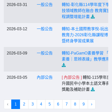
2026-03-31
一般公告
轉知-彰化縣114學年度下學
技領域教師在融合 教育實施
程調整增能計畫
2026-03-12
一般公告
轉知-本土國際教享悅-玩出
教育力-2026彰化縣課程博
暨終身學習成果展
2026-03-09
一般公告
轉知-PaGamO素養學習 「
素養｜思辨表達」教學應用
2026-03-05
內部公告
[ 內部公告 ]
轉知-115學年度
升國民中小學本土語文專長
獎勵及補助計畫
‹
1
2
3
4
5
6
7
8
9
›