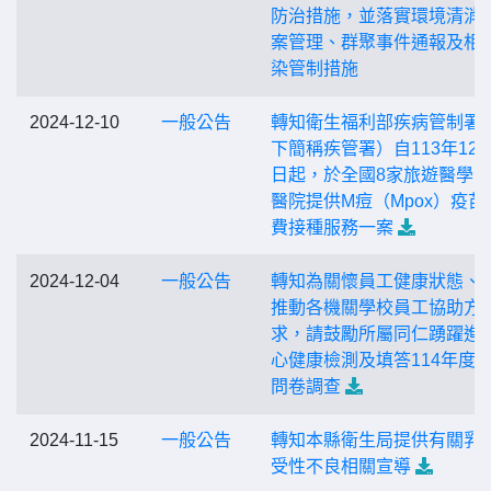
防治措施，並落實環境清消
案管理、群聚事件通報及相
染管制措施
2024-12-10
一般公告
轉知衛生福利部疾病管制署
下簡稱疾管署）自113年12月
日起，於全國8家旅遊醫學
醫院提供M痘（Mpox）疫苗
費接種服務一案
2024-12-04
一般公告
轉知為關懷員工健康狀態、
推動各機關學校員工協助方
求，請鼓勵所屬同仁踴躍進
心健康檢測及填答114年度
問卷調查
2024-11-15
一般公告
轉知本縣衛生局提供有關乳
受性不良相關宣導