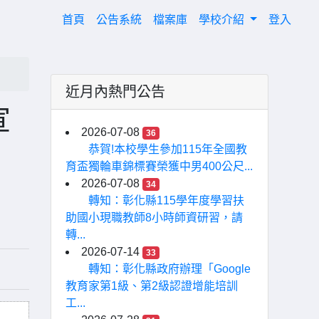
(current)
首頁
公告系統
檔案庫
學校介紹
登入
近月內熱門公告
宣
2026-07-08
36
恭賀!本校學生參加115年全國教
育盃獨輪車錦標賽榮獲中男400公尺...
2026-07-08
34
轉知：彰化縣115學年度學習扶
助國小現職教師8小時師資研習，請
轉...
2026-07-14
33
轉知：彰化縣政府辦理「Google
教育家第1級、第2級認證增能培訓
工...