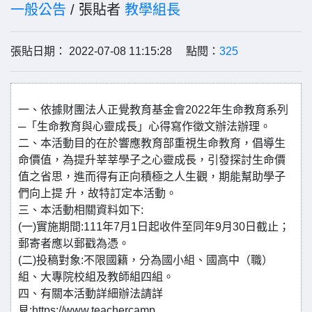
一般公告
/ 張貼者
教學組長
張貼日期： 2022-07-08 11:15:28 點閱：
325
一、依據財團法人正覺教育基金會2022年生命教育系列
─「生命教育與心靈成長」心得寫作徵文辦法辦理。
二、本活動目的在於響應教育部重視生命教育，倡導生
命價值，為提升莘莘學子之心靈成長，引發探討生命價
值之省思，進而得有正向積極之人生觀，期能幫助學子
們向上提 升，故特訂定本活動。
三、本活動相關資料如下:
(一)實施期間:111年7月1日起收件至同年9月30日截止；
郵寄者應以郵戳為憑。
(二)投稿對象:不限國籍，分為國小組、國高中（職）
組、大專院校組及教師組四組。
四、有關本活動詳細辦法請詳
見:https://www.teachercamp.