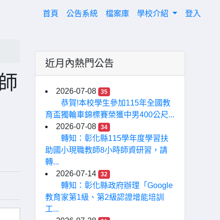
(current)
首頁
公告系統
檔案庫
學校介紹
登入
近月內熱門公告
教師
2026-07-08
35
恭賀!本校學生參加115年全國教
育盃獨輪車錦標賽榮獲中男400公尺...
2026-07-08
34
轉知：彰化縣115學年度學習扶
助國小現職教師8小時師資研習，請
轉...
2026-07-14
32
轉知：彰化縣政府辦理「Google
教育家第1級、第2級認證增能培訓
工...