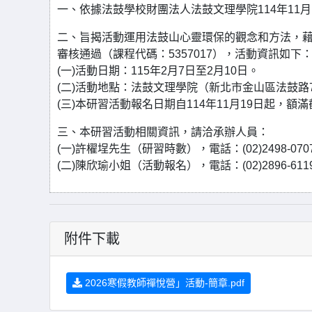
一、依據法鼓學校財團法人法鼓文理學院114年11月19
二、旨揭活動運用法鼓山心靈環保的觀念和方法，
審核通過（課程代碼：5357017），活動資訊如下
(一)活動日期：115年2月7日至2月10日。
(二)活動地點：法鼓文理學院（新北市金山區法鼓路7
(三)本研習活動報名日期自114年11月19日起，額滿截止，預
三、本研習活動相關資訊，請洽承辦人員：
(一)許櫂埕先生（研習時數），電話：(02)2498-0707分機5
(二)陳欣瑜小姐（活動報名），電話：(02)2896-6119 分機
附件下載
2026寒假教師禪悅營」活動-簡章.pdf