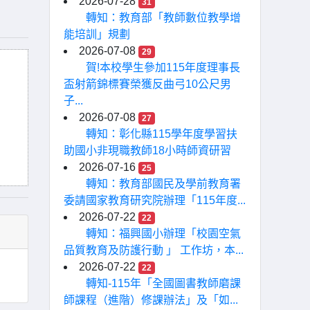
2026-07-28
31
轉知：教育部「教師數位教學增
能培訓」規劃
2026-07-08
29
賀!本校學生參加115年度理事長
盃射箭錦標賽榮獲反曲弓10公尺男
子...
2026-07-08
27
轉知：彰化縣115學年度學習扶
助國小非現職教師18小時師資研習
2026-07-16
25
轉知：教育部國民及學前教育署
委請國家教育研究院辦理「115年度...
2026-07-22
22
轉知：福興國小辦理「校園空氣
品質教育及防護行動 」 工作坊，本...
2026-07-22
22
轉知-115年「全國圖書教師磨課
師課程（進階）修課辦法」及「如...