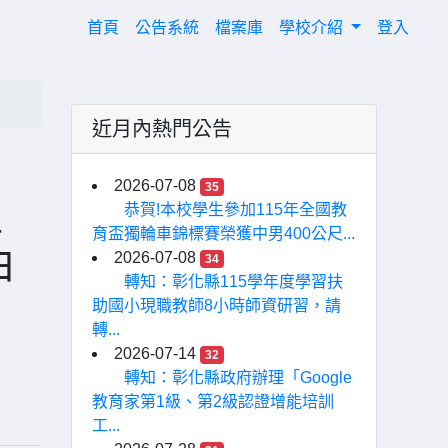
(current)
首頁
公告系統
檔案庫
學校介紹
登入
近月內熱門公告
2026-07-08
35
程
恭賀!本校學生參加115年全國教
育盃獨輪車錦標賽榮獲中男400公尺...
由
2026-07-08
34
轉知：彰化縣115學年度學習扶
助國小現職教師8小時師資研習，請
轉...
2026-07-14
32
轉知：彰化縣政府辦理「Google
教育家第1級、第2級認證增能培訓
工...