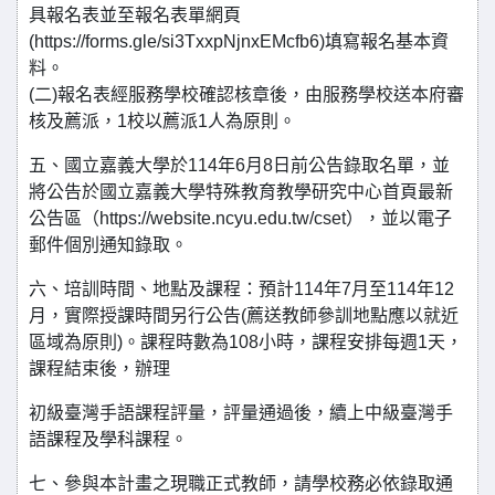
具報名表並至報名表單網頁
(https://forms.gle/si3TxxpNjnxEMcfb6)填寫報名基本資
料。
(二)報名表經服務學校確認核章後，由服務學校送本府審
核及薦派，1校以薦派1人為原則。
五、國立嘉義大學於114年6月8日前公告錄取名單，並
將公告於國立嘉義大學特殊教育教學研究中心首頁最新
公告區（https://website.ncyu.edu.tw/cset），並以電子
郵件個別通知錄取。
六、培訓時間、地點及課程：預計114年7月至114年12
月，實際授課時間另行公告(薦送教師參訓地點應以就近
區域為原則)。課程時數為108小時，課程安排每週1天，
課程結束後，辦理
初級臺灣手語課程評量，評量通過後，續上中級臺灣手
語課程及學科課程。
七、參與本計畫之現職正式教師，請學校務必依錄取通