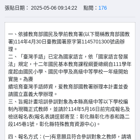
張貼日期： 2025-05-06 09:14:22 點閱：
176
一、依據教育部國民及學前教育署(以下簡稱教育部國教
署)114年4月30日臺教國署原字第1145701300號函辦
理。
二、「臺灣手語」已定為國家語言，依「國家語言發展
法」規定，十二年國民基本教育課程綱要總綱自111學年
度起由國民小學、國民中學及高級中等學校一年級開始
實施。為賡
續培育臺灣手語師資，爰教育部國教署辦理本計畫並委
請國立嘉義大學辦理。
三、旨揭計畫培訓參訓對象為本縣高級中等以下學校編
制內現職正式教師，並請於114年5月16日前完成報名及
檢送報名表(報名表請逕郵寄至：彰化縣彰化市泰和路二
段145巷1號，彰化縣特殊教育資源中心)。
四、報名方式：(一)有意願且符合參訓對象之教師，請填