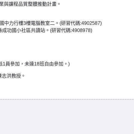
專業與課程品質整體推動計畫。
彰安國中力行樓3樓電腦教室二。(研習代碼:4902587)
，本縣成功國小社區共讀站。(研習代碼:4908978)
上派1員參加，未達18班自由參加。)
陳志洪教授。