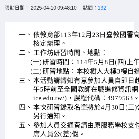
張貼日期： 2025-04-10 09:48:10 點閱：
132
一、
依教育部113年12月23日臺教國署高字
核定辦理。
二、
工作坊研習時間、地點：
(一)
研習時間：114年5月8日(四)上午
(二)
研習地點：本校樹人大樓3樓自
三、
本活動請轉知有意參加人員自即日起至1
午5時前至全國教師在職進修資訊網報名(htt
ice.edu.tw/)，課程代碼：4979563
四、
本次研習錄取名單將於4月30日(三
另行通知。
五、
參加人員交通費請由原服務學校支
席人員公(差)假。