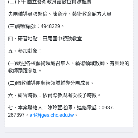
(⼆)下午 國立藝術教育館數位資源推廣
央團輔導員張超倫、陳育淳、藝術教育館方人員
(三)課程編號：4948229。
四、研習地點：田尾國中視聽教室
五、參加對象：
(⼀)歡迎各校藝術領域召集⼈、藝術領域教師、有興趣的
教師踴躍參加。
(⼆)國教輔導團藝術領域輔導分團成員。
六、研習時數：依實際參與場次核予時數。
七、本案聯絡⼈：陳玲萱老師，連絡電話：0937-
267397，
art@jges.chc.edu.tw
。