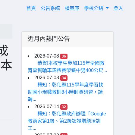
(current)
首頁
公告系統
檔案庫
學校介紹
登入
近月內熱門公告
成
2026-07-08
36
繪本
恭賀!本校學生參加115年全國教
育盃獨輪車錦標賽榮獲中男400公尺...
2026-07-08
34
轉知：彰化縣115學年度學習扶
助國小現職教師8小時師資研習，請
轉...
2026-07-14
32
轉知：彰化縣政府辦理「Google
教育家第1級、第2級認證增能培訓
工...