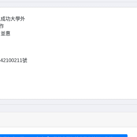
立成功大學外
作
，並惠
100211號