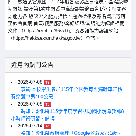
四、檢送該會來函、114年度各級認證日程表、基礎級暨
初級認 證及第1次中級暨中高級認證簡章各1份；相關客
語能力各 級認證之能力指標、通過標準及報名資訊等可
至該會官網 首頁/便民服務/客語認證/客語能力認證相關
文件 （https://reurl.cc/86vxRj）及客語能力認證網站
（https://hakkaexam.hakka.gov.tw）查詢。
近月內熱門公告
2026-07-08
38
恭賀!本校學生參加115年全國教育盃獨輪車錦標
賽榮獲中男400公尺...
2026-07-08
35
轉知：彰化縣115學年度學習扶助國小現職教師8
小時師資研習，請轉...
2026-07-14
34
轉知：彰化縣政府辦理「Google教育家第1級、