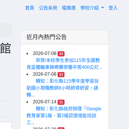
(current)
首頁
公告系統
檔案庫
學校介紹
登入
近月內熱門公告
書館
2026-07-08
34
恭賀!本校學生參加115年全國教
育盃獨輪車錦標賽榮獲中男400公尺...
2026-07-08
33
轉知：彰化縣115學年度學習扶
助國小現職教師8小時師資研習，請
轉...
2026-07-14
31
轉知：彰化縣政府辦理「Google
教育家第1級、第2級認證增能培訓
工...