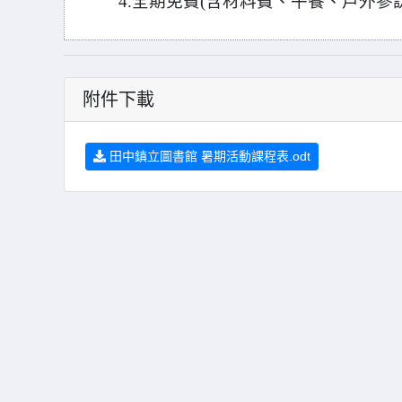
4.
全期免費(含材料費、午餐、戶外參
附件下載
田中鎮立圖書館 暑期活動課程表.odt