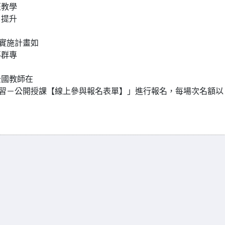
班教學
，提升
課實施計畫如
導群專
全國教師在
研習－公開授課【線上參與報名表單】」進行報名，每場次名額以
。