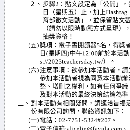
２、
步驟2：貼文設定為「公開」，發
日（星期五）止，加上Hasht
育部徵文活動」，並保留貼文
（請勿以限時動態方式呈現）
抽獎資格！
(五)
獎項：電子書閱讀器5名，得獎者名
日(星期四)中午12:00前於本活
s://2023teachersday.tw/）。
(六)
注意事項：欲參加本活動者，請
參加本活動者視為同意本活動辦
整、增刪之權利，如有任何爭議
及對本活動的最終決策結論為準
三、
對本活動有相關疑問，請逕洽旨揭
份有限公司詢問，聯絡資訊如下：
(一)
電話：02-7751-5324#207。
(二)
電子信箱:alicelin@favula.com。