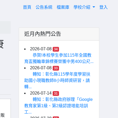
(current)
首頁
公告系統
檔案庫
學校介紹
登入
近月內熱門公告
康
2026-07-08
34
恭賀!本校學生參加115年全國教
育盃獨輪車錦標賽榮獲中男400公尺...
2026-07-08
33
轉知：彰化縣115學年度學習扶
助國小現職教師8小時師資研習，請
轉...
2026-07-14
31
轉知：彰化縣政府辦理「Google
教育家第1級、第2級認證增能培訓
工...
、販