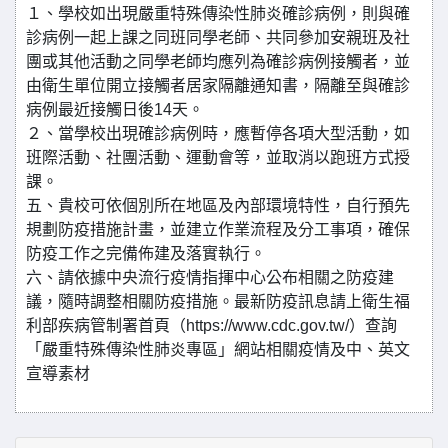
１、學校如出現嚴重特殊傳染性肺炎確診病例，則與確
診病例一起上課之同班同學老師、共同參加安親班及社
團或其他活動之同學老師均應列為確診病例接觸者，並
由衛生單位開立接觸者居家隔離通知書，隔離至與確診
病例最近接觸日後14天。
２、當學校出現確診病例時，應暫停各項大型活動，如
班際活動、社團活動、運動會等，並取消以跑班方式授
課。
五、貴校可依個別所在地區及內部環境特性，自行預先
規劃防疫措施計畫，並建立作業流程及分工事項，確保
防疫工作之完備佈建及落實執行。
六、請依據中央流行疫情指揮中心公布相關之防疫建
議，隨時調整相關防疫措施。最新防疫訊息請上衛生福
利部疾病管制署首頁（https://www.cdc.gov.tw/）查詢
「嚴重特殊傳染性肺炎專區」網站相關疫情及中、英文
宣導素材