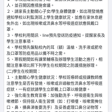
人，並召開因應措施會議。
２、請家長主動關心子女/學生身體健康，如出現發燒應
通知學校以利監測班上學生健康狀況，並應在家休息避
免外出，如出現咳嗽或流鼻水等呼吸道症狀應佩戴口
罩。
３、學校利用簡訊、line預先發送防疫通知，提醒家長及
學生注意事項。
４、學校預先盤點校內的耳（額）溫槍、洗手液或肥皂
及口罩等防疫用品以備不時之需。
５、寒假期間如有課業輔導及辦理學生活動之進行，相
關注意事項比照下列學生在校期間之防護措施辦理。
(二)學生在校期間：
１、主動關心學生健康狀況：學校班導師或授課教師應
注意學生是否有發燒、咳嗽或非過敏性流鼻水等呼吸道
症狀，一有症狀請學生立即戴上口罩以維健康。
２、強化衛生教育宣導：加強勤洗手、呼吸道衛生與咳
嗽禮節，保持個人衛生習慣（如：打噴嚏、咳嗽需掩住
口、鼻，擤鼻涕後要洗手）及妥善處理口鼻分泌物等，