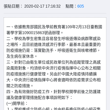
張貼日期： 2020-02-17 17:16:32 點閱：
605
一、依據教育部國民及學前教育署109年2月13日臺教國
署學字第1090015863號函辦理。
二、學校為學生密集且容易發生呼吸道傳染病群聚感染
之場所，且目前適逢流感流行季節，最基本且最重要的
防疫措施仍是：落實勤洗手、呼吸道衛生與咳嗽禮節，
及生病在家休息。
三、針對已由衛生單位或民政單位列為追蹤管理之高感
染風險對象，均須依中央流行疫情指揮中心公布之相關
防疫措施進行健康管理。另由於中國大陸疫情持續擴
大，中央流行疫情指揮中心將會適時依防疫需求公布相
關之防疫措施。
四、為有效做好防疫工作，針對學校開學前後之防護建
議及健康管理措施配合事項說明如下：
(一)開學前：
１、學校應成立防疫小組，並由校長擔任防疫小組召集