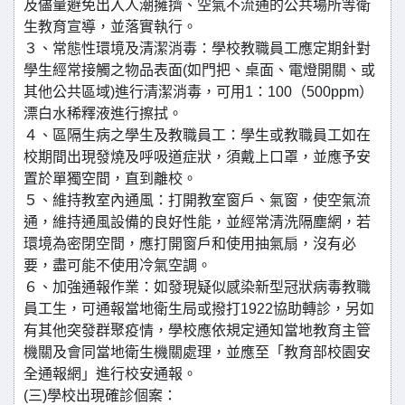
及儘量避免出入人潮擁擠、空氣不流通的公共場所等衛
生教育宣導，並落實執行。
３、常態性環境及清潔消毒：學校教職員工應定期針對
學生經常接觸之物品表面(如門把、桌面、電燈開關、或
其他公共區域)進行清潔消毒，可用1：100（500ppm）
漂白水稀釋液進行擦拭。
４、區隔生病之學生及教職員工：學生或教職員工如在
校期間出現發燒及呼吸道症狀，須戴上口罩，並應予安
置於單獨空間，直到離校。
５、維持教室內通風：打開教室窗戶、氣窗，使空氣流
通，維持通風設備的良好性能，並經常清洗隔塵網，若
環境為密閉空間，應打開窗戶和使用抽氣扇，沒有必
要，盡可能不使用冷氣空調。
６、加強通報作業：如發現疑似感染新型冠狀病毒教職
員工生，可通報當地衛生局或撥打1922協助轉診，另如
有其他突發群聚疫情，學校應依規定通知當地教育主管
機關及會同當地衛生機關處理，並應至「教育部校園安
全通報網」進行校安通報。
(三)學校出現確診個案：