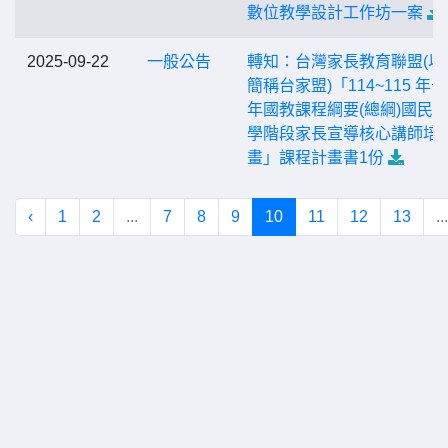
數位教學設計工作坊一案
2025-09-22
一般公告
轉知：台灣家長教育聯盟(以
簡稱台家盟)「114~115 年
年國教課程綱要(總綱)國民
學階段家長宣導核心講師培
畫」課程計畫書1份
‹
1
2
...
7
8
9
10
11
12
13
...