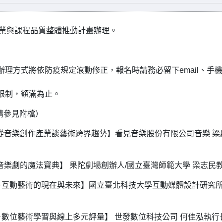
專業與課程品質整體推動計畫辦理。
理方式將依防疫規定滾動修正，報名時請務必留下email、手
限制，額滿為止。
請參見附檔）
跨界課程－從音樂創作產業談藝術跨界趨勢】看見音樂股份有限公司音樂 
界課程－音樂劇的魔法寶典】 果陀劇場創辦人/國立臺灣師範大學 梁志民
跨域科技融入－互動藝術的現在與未來】國立臺北科技大學互動媒體設計研究所
域科技融入－數位藝術學習與線上多元評量】 世發數位科技公司 何佳泓執行