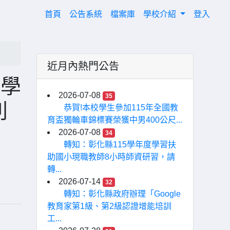
(current)
首頁
公告系統
檔案庫
學校介紹
登入
近月內熱門公告
1學
2026-07-08
35
列
恭賀!本校學生參加115年全國教
育盃獨輪車錦標賽榮獲中男400公尺...
2026-07-08
34
轉知：彰化縣115學年度學習扶
助國小現職教師8小時師資研習，請
轉...
2026-07-14
32
轉知：彰化縣政府辦理「Google
教育家第1級、第2級認證增能培訓
工...