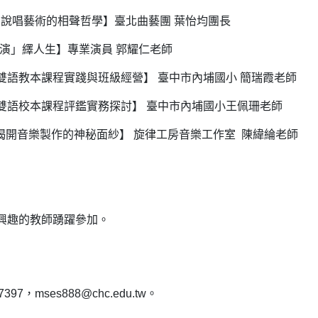
界課程－說唱藝術的相聲哲學】臺北曲藝團 葉怡均團長
程－「演」繹人生】專業演員 郭耀仁老師
跨域課程－雙語教本課程實踐與班級經營】 臺中市內埔國小 簡瑞霞老師
跨域課程－雙語校本課程評鑑實務探討】 臺中市內埔國小王佩珊老師
界課程－揭開音樂製作的神秘面紗】 旋律工房音樂工作室 陳緯綸老師
興趣的教師踴躍參加。
mses888@chc.edu.tw。