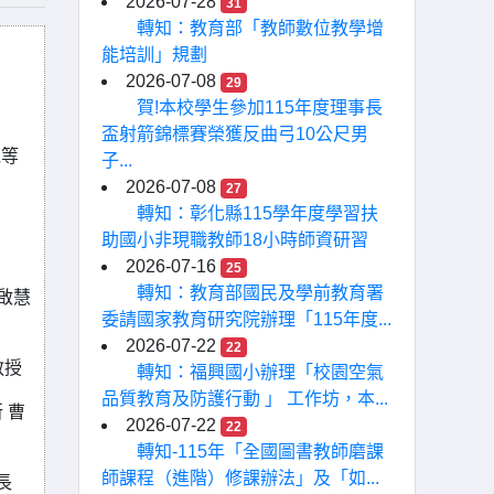
2026-07-28
31
轉知：教育部「教師數位教學增
能培訓」規劃
2026-07-08
29
賀!本校學生參加115年度理事長
盃射箭錦標賽榮獲反曲弓10公尺男
機等
子...
2026-07-08
27
轉知：彰化縣115學年度學習扶
助國小非現職教師18小時師資研習
2026-07-16
25
轉知：教育部國民及學前教育署
梁啟慧
委請國家教育研究院辦理「115年度...
2026-07-22
22
教授
轉知：福興國小辦理「校園空氣
品質教育及防護行動 」 工作坊，本...
 曹
2026-07-22
22
轉知-115年「全國圖書教師磨課
師課程（進階）修課辦法」及「如...
長