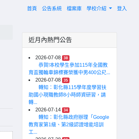
(current)
首頁
公告系統
檔案庫
學校介紹
登入
近月內熱門公告
月
2026-07-08
38
恭賀!本校學生參加115年全國教
育盃獨輪車錦標賽榮獲中男400公尺...
2026-07-08
35
轉知：彰化縣115學年度學習扶
助國小現職教師8小時師資研習，請
轉...
2026-07-14
34
轉知：彰化縣政府辦理「Google
教育家第1級、第2級認證增能培訓
工...