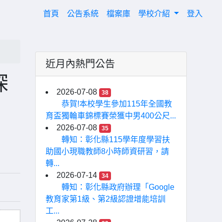
(current)
首頁
公告系統
檔案庫
學校介紹
登入
近月內熱門公告
探
2026-07-08
38
恭賀!本校學生參加115年全國教
育盃獨輪車錦標賽榮獲中男400公尺...
2026-07-08
35
轉知：彰化縣115學年度學習扶
助國小現職教師8小時師資研習，請
轉...
2026-07-14
34
轉知：彰化縣政府辦理「Google
教育家第1級、第2級認證增能培訓
工...