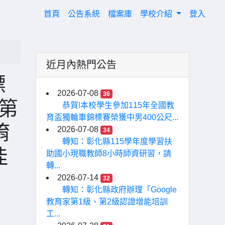
(current)
首頁
公告系統
檔案庫
學校介紹
登入
近月內熱門公告
標
2026-07-08
36
F第
恭賀!本校學生參加115年全國教
育盃獨輪車錦標賽榮獲中男400公尺...
堉
2026-07-08
34
轉知：彰化縣115學年度學習扶
佳
助國小現職教師8小時師資研習，請
轉...
2026-07-14
32
轉知：彰化縣政府辦理「Google
教育家第1級、第2級認證增能培訓
工...