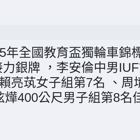
15年全國教育盃獨輪車錦
接力銀牌 ，李安倫中男IU
吋 賴亮茿女子組第7名 、周
炫燁400公尺男子組第8名