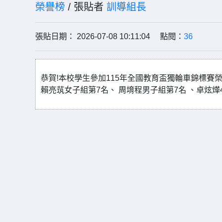
榮譽榜
/ 張貼者
訓導組長
張貼日期： 2026-07-08 10:11:04 點閱：
36
恭賀!本校學生參加115年全國教育盃獨輪車錦標賽榮獲
賴亮茿女子組第7名、 周堉程男子組第7名 、卓炫燁