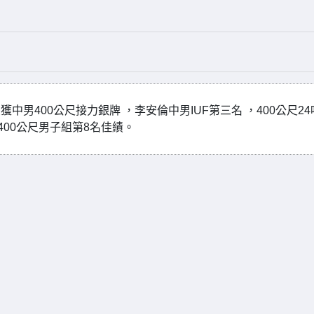
中男400公尺接力銀牌 ，李安倫中男IUF第三名 ，400公尺24
400公尺男子組第8名佳績。