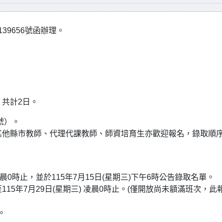
39656號函辦理。
。
，共計2日。
號）。
，其他縣市教師、代理代課教師、師資培育生亦歡迎報名，錄取順
凌晨0時止，並於115年7月15日(星期三)下午6時公告錄取名單。
至115年7月29日(星期三) 凌晨0時止。(僅開放尚未額滿班次，此
。