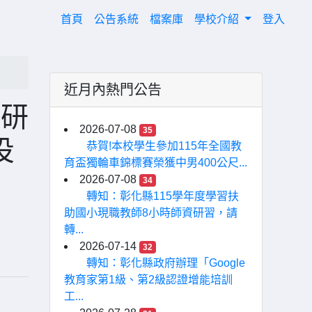
(current)
首頁
公告系統
檔案庫
學校介紹
登入
近月內熱門公告
長研
2026-07-08
35
投
恭賀!本校學生參加115年全國教
育盃獨輪車錦標賽榮獲中男400公尺...
2026-07-08
34
轉知：彰化縣115學年度學習扶
助國小現職教師8小時師資研習，請
轉...
2026-07-14
32
轉知：彰化縣政府辦理「Google
教育家第1級、第2級認證增能培訓
工...