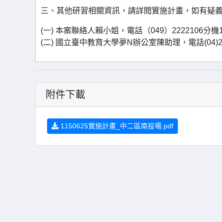
三、其他研習相關資訊，請詳閱實施計畫，如有疑
(一) 本案聯絡人賴小姐，電話（049）2222106分機1315
(二) 國立臺中教育大學夢N辦公室陳助理，電話(04)2218-
附件下載
1150625實施計畫_中二區南投場.pdf