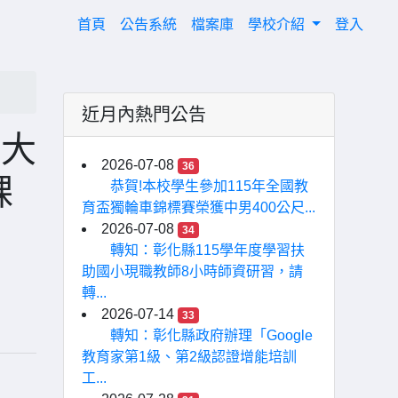
(current)
首頁
公告系統
檔案庫
學校介紹
登入
近月內熱門公告
度大
2026-07-08
36
課
恭賀!本校學生參加115年全國教
育盃獨輪車錦標賽榮獲中男400公尺...
2026-07-08
34
轉知：彰化縣115學年度學習扶
助國小現職教師8小時師資研習，請
轉...
2026-07-14
33
轉知：彰化縣政府辦理「Google
教育家第1級、第2級認證增能培訓
工...