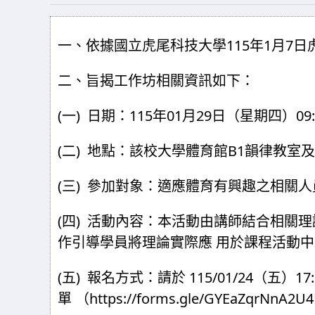
一、依據國立虎尾科技大學115年1月7日虎
二、
旨揭工作坊相關資訊如下：
(
)
115
01
29
09
一
日期：
年
月
日（星期四）
(
)
B1
二
地點：該校大學體育館
韻律教室及
(
)
三
參加對象：適應體育有興趣之相關人
(
)
四
活動內容：本活動由講師結合相關理
作引導學員將理論實際應
用於課程活動中
(
)
115/01/24
17
五
報名方式：請於
（五）
https://forms.gle/GYEaZqrNnA2U
單
（