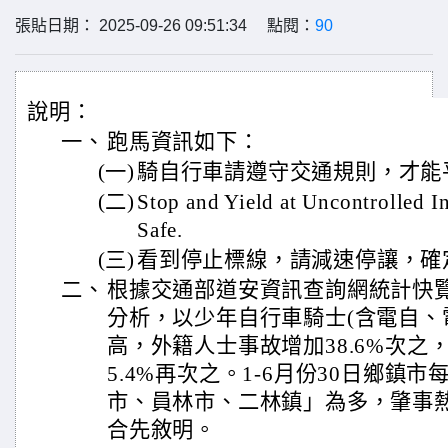
張貼日期： 2025-09-26 09:51:34 點閱：
90
說明：
一、
跑馬資訊如下：
(一)
騎自行車請遵守交通規則，才能
(二)
Stop and Yield at Uncontrolled I
Safe.
(三)
看到停止標線，請減速停讓，確
二、
根據交通部道安資訊查詢網統計快覽
分析，以少年自行車騎士(含電自、電輔
高，外籍人士事故增加38.6%次之
5.4%再次之。1-6月份30日鄉鎮
市、員林市、二林鎮」為多，肇事
合先敘明。