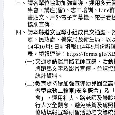
三、
請各單位協助加強宣導，運用多元
集會、講座(習)、志工培訓、Lin
書貼文、戶外電子字幕機、電子看
協助宣傳。
四、
請本縣道安宣導小組成員交通處、
處、民政處、警察局及衛生局，以
14年10月9日前填報114年9月份
表，填報連結：https://forms.gle/X
(一)
交通處請運用路老師宣講、活動
牌跑馬文字及影片宣傳。並請協
統計資料。
(二)
教育處持續加強宣導幼兒園至高
微型電動二輪車)安全概念」及
念」，運用社大、路老師及樂齡
行人安全觀念、避免藥駕及駕照
協助填報宣導研習活動場次等統