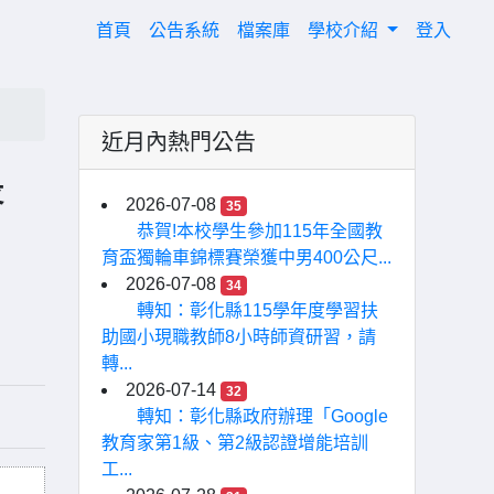
(current)
首頁
公告系統
檔案庫
學校介紹
登入
近月內熱門公告
長
2026-07-08
35
恭賀!本校學生參加115年全國教
育盃獨輪車錦標賽榮獲中男400公尺...
2026-07-08
34
轉知：彰化縣115學年度學習扶
助國小現職教師8小時師資研習，請
轉...
2026-07-14
32
轉知：彰化縣政府辦理「Google
教育家第1級、第2級認證增能培訓
工...