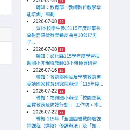
2026-07-28
31
轉知：教育部「教師數位教學增
能培訓」規劃
2026-07-08
29
賀!本校學生參加115年度理事長
盃射箭錦標賽榮獲反曲弓10公尺男
子...
2026-07-08
27
轉知：彰化縣115學年度學習扶
助國小非現職教師18小時師資研習
2026-07-16
25
轉知：教育部國民及學前教育署
委請國家教育研究院辦理「115年度...
2026-07-22
22
轉知：福興國小辦理「校園空氣
品質教育及防護行動 」 工作坊，本...
2026-07-22
22
轉知-115年「全國圖書教師磨課
師課程（進階）修課辦法」及「如...