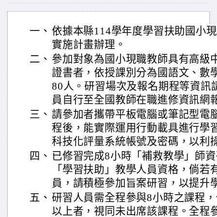
一、
依據本縣114學年度學習扶助國小
實施計畫辦理。
二、
參加對象為國小現職教師具有高級
證書者，依授課別分為國語文、數學
80人。研習場次及報名期程等資訊
員自行至全國教師在職進修資訊網
三、
請參加者攜帶平板電腦或筆記型電
程後，能實際運用行動載具進行學
科技化評量系統帳號及密碼，以利
四、
已修習完成8小時「補救教學」師
「學習扶助」教學人員資格，倘若
員，請積極參加旨案研習，以提升
五、
研習人員需全程參與8小時之課程，
以上者，視同未出席該課程。全程