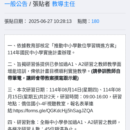
一般公告
/ 張貼者
教導主任
張貼日期： 2025-06-27 10:28:13 點閱：
180
一、依據教育部核定「推動中小學數位學習精進方案」
114年國民中小學實施計畫辦理。
二、旨揭研習係提供已參加過A1、A2研習之教師教學面
增能培訓，俾依計畫目標順利實施教學。
(
請參訓教師自
帶
筆電，講師會帶教案撰寫跟示範)
三、本次研習日期：114年08月14日(星期四)、114年08
月15日(星期五)共計2天，研習時間：09:00-16:00，研習
地點：僑信國小-4F視聽教室，報名表單連
結:https://forms.gle/QGKdcHjj5hSagJZQA
四、研習對象：全縣中小學參加過A1、A2研習之教師，
各梯次研習人數：45位額滿為止。