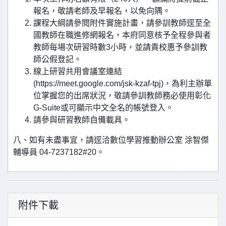
報名，敬請老師及早報名，以免向隅。
課程大綱請參閱附件實施計畫，請參訓教師逕至全
國教師在職進修網報名，本府同意核予全程參與者
教師每場次研習時數3小時，並請貴校惠予參訓教
師公假登記。
線上研習共用會議室連結
(https://meet.google.com/jsk-kzaf-tpj)，為利主辦單
位掌握您的出席狀況，敬請參訓教師務必使用彰化
G-Suite或可顯示中文全名的帳號登入。
請參與研習教師自備載具。
八、如有未盡事宜，請逕洽數位學習推動辦公室 涂智傑
輔導員 04-7237182#20。
附件下載