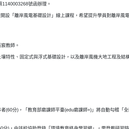
140003268號函辦理。
校開設「離岸風電基礎設計」線上課程，希望提升學員對離岸風
百宸教師。
床土壤特性、固定式與浮式基礎設計，以及離岸風機大地工程及結
(60分)，「教育部磨課師平臺(edu磨課師+)」將自動勾稽「
(60分)，由該校協助登錄「環境教育終身學習網」，需登載研習