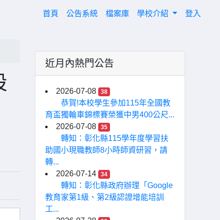
(current)
首頁
公告系統
檔案庫
學校介紹
登入
近月內熱門公告
設
2026-07-08
38
恭賀!本校學生參加115年全國教
育盃獨輪車錦標賽榮獲中男400公尺...
2026-07-08
35
轉知：彰化縣115學年度學習扶
助國小現職教師8小時師資研習，請
轉...
2026-07-14
34
轉知：彰化縣政府辦理「Google
教育家第1級、第2級認證增能培訓
工...