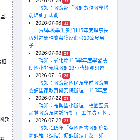
2026-07-28
33
轉知：教育部「教師數位教學增
能培訓」規劃
電基
2026-07-08
32
賀!本校學生參加115年度理事長
盃射箭錦標賽榮獲反曲弓10公尺男
子...
2026-07-08
28
轉知：彰化縣115學年度學習扶
構相
助國小非現職教師18小時師資研習
2026-07-16
26
轉知：教育部國民及學前教育署
委請國家教育研究院辦理「115年度...
2026-07-22
23
轉知：福興國小辦理「校園空氣
品質教育及防護行動 」 工作坊，本...
全國教
2026-07-22
23
轉知-115年「全國圖書教師磨課
師課程（進階）修課辦法」及「如...
時數