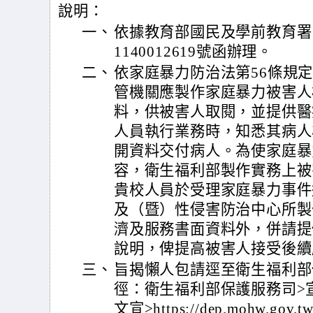
說明：
一、
依據教育部國民及學前教育署1
1140012619號函辦理。
二、
依家庭暴力防治法第56條規
管機關應製作家庭暴力被害人
料，供被害人取閱，並提供醫
人員執行業務時，知悉其病人
開資料交付病人。為使家庭暴
容，衛生福利部製作實務上被
貴校人員於受理家庭暴力事件
及（暨）性侵害防治中心所製
濟及服務書面資料外，併請提
說明，俾提高被害人接受後續
三、
旨揭懶人包請逕至衛生福利部
徑：衛生福利部保護服務司>
文宣>https://dep.mohw.gov.tw