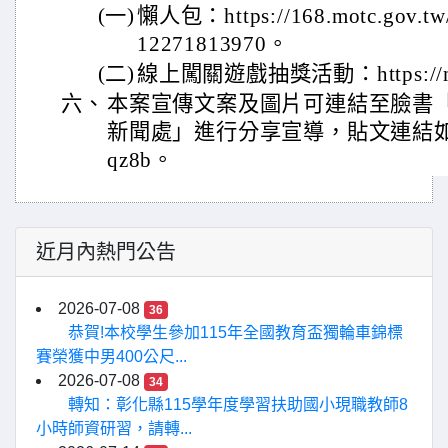
(一)
懶人包：https://168.motc.gov.tw/
12271813970。
(二)
線上闖關遊戲抽獎活動：https://mig
六、
本案宣傳文案及圖片可連結至臉書「
新聞處」進行分享宣導，貼文連結如下：http
qz8b。
近月內熱門公告
2026-07-08
36
恭賀!本校學生參加115年全國教育盃獨輪車錦標
賽榮獲中男400公尺...
2026-07-08
34
轉知：彰化縣115學年度學習扶助國小現職教師8
小時師資研習，請轉...