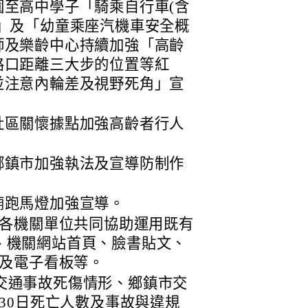
至高中學子「騎乘自行車(含
」及「幼童乘座汽機車安全概
師及樂齡中心持續加強「高齡
路口距離三大步的位置等紅
並注意內輪差及視野死角」宣
社區關懷據點加強高齡者行人
鄉鎮市加強執法及宣導防制作
廟跑馬燈加強宣導。
各機關單位共同協助運用既有
群組、機關網站首頁、臉書貼文、
及電子看板等。
1月交通事故死傷情形、鄉鎮市交
30日死亡人數及事故與違規