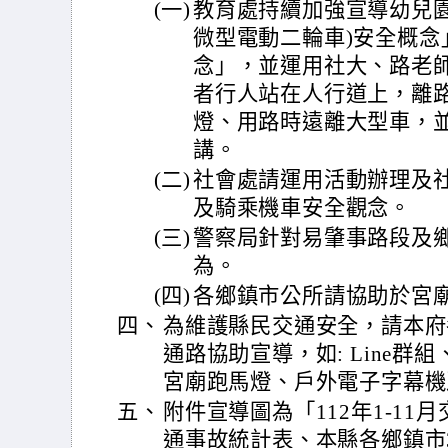
(一)
教育處持續加強宣導幼兒園
微型電動二輪車)安全概念
念」，並運用社大、路老
者行人站在人行道上，離
燈、用路時遠離大型車，
講。
(二)
社會處請運用活動辦理及
及騎乘機車安全觀念。
(三)
警察局針對易肇事路段及
為。
(四)
各鄉鎮市公所請協助於宮
四、
為維護縣民交通安全，請本府
通路協助宣導，如: Line
宮廟跑馬燈、戶外電子字幕機
五、
附件宣導圖為「112年1-1
通事故統計表、本縣各鄉鎮市