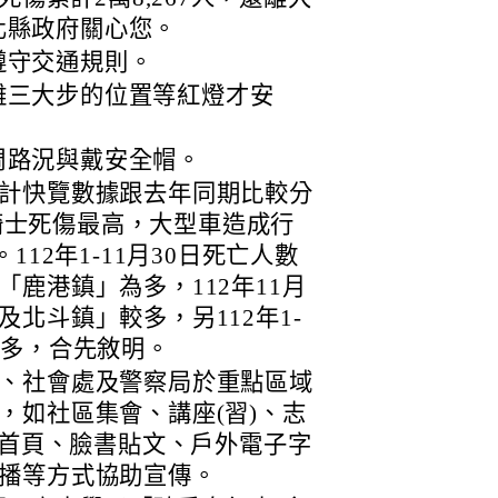
化縣政府關心您。
遵守交通規則。
離三大步的位置等紅燈才安
周路況與戴安全帽。
計快覽數據跟去年同期比較分
車騎士死傷最高，大型車造成行
112年1-11月30日死亡人數
鹿港鎮」為多，112年11月
北斗鎮」較多，另112年1-
為多，合先敘明。
、社會處及警察局於重點區域
，如社區集會、講座(習)、志
站首頁、臉書貼文、戶外電子字
播等方式協助宣傳。