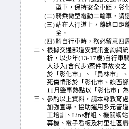
型車，保持安全車距，彰
(二)
騎乘微型電動二輪車，請
(三)
站在人行道上，離路口距
全。
(四)
騎自行車時，務必留意四
二、
根據交通部道安資訊查詢網統
析，以少年(13-17歲)自行
人涉入(含代步)案件事故次之。
於「彰化市」、「員林市」、「
死傷情形於「彰化市、線西鄉及
11月肇事熱點以「彰化市」
三、
參酌以上資料，請本縣教育處
加強宣導，協助運用多元管道
工培訓、Line群組、機關網
幕機、電子看板及村里社區廣