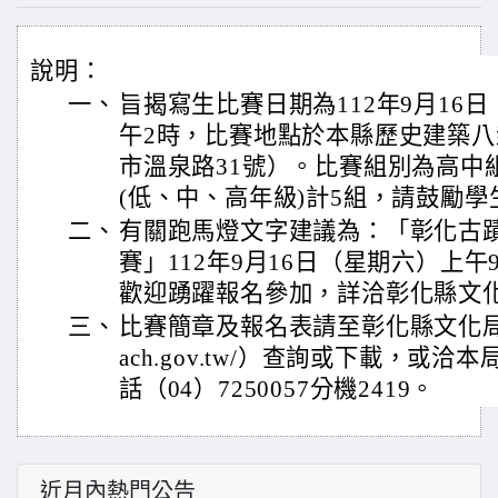
說明：
一、
旨揭寫生比賽日期為112年9月16
午2時，比賽地點於本縣歷史建築
市溫泉路31號）。比賽組別為高中
(低、中、高年級)計5組，請鼓勵
二、
有關跑馬燈文字建議為：「彰化古
賽」112年9月16日（星期六）上
歡迎踴躍報名參加，詳洽彰化縣文
三、
比賽簡章及報名表請至彰化縣文化局網站（h
ach.gov.tw/）查詢或下載，或
話（04）7250057分機2419。
近月內熱門公告