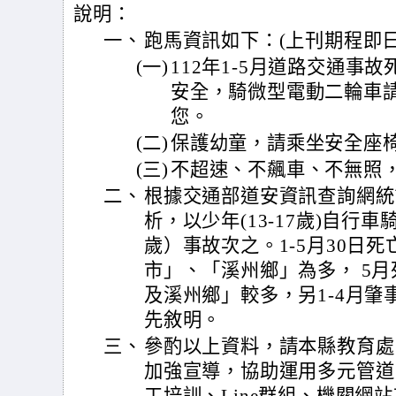
說明：
一、
跑馬資訊如下：(上刊期程即日
(一)
112年1-5月道路交通事故
安全，騎微型電動二輪車
您。
(二)
保護幼童，請乘坐安全座
(三)
不超速、不飆車、不無照
二、
根據交通部道安資訊查詢網統
析，以少年(13-17歲)自行車
歲）事故次之。1-5月30日
市」、「溪州鄉」為多， 5
及溪州鄉」較多，另1-4月
先敘明。
三、
參酌以上資料，請本縣教育處
加強宣導，協助運用多元管道