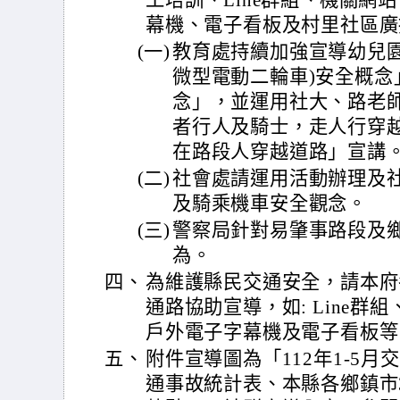
工培訓、Line群組、機關網
幕機、電子看板及村里社區廣
(一)
教育處持續加強宣導幼兒園
微型電動二輪車)安全概念
念」，並運用社大、路老
者行人及騎士，走人行穿
在路段人穿越道路」宣講
(二)
社會處請運用活動辦理及
及騎乘機車安全觀念。
(三)
警察局針對易肇事路段及
為。
四、
為維護縣民交通安全，請本府
通路協助宣導，如: Line
戶外電子字幕機及電子看板等
五、
附件宣導圖為「112年1-5
通事故統計表、本縣各鄉鎮市