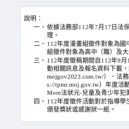
說明：
一、
依據法務部112年7月17日法保決
理。
二、
112年度漫畫組徵件對象為
組徵件對象為高中（職）及大
三、
112年度徵稿期間自112年9
動相關訊息及報名資料下載，請上活
mojgov2023.com.tw/）
s://tpmr.moj.gov.tw）
More法狀元-兒童及青少年
四、
112年度徵件活動對於指導
頒發獎狀或感謝狀一紙。