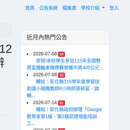
(current)
首頁
公告系統
檔案庫
學校介紹
登入
近月內熱門公告
12
2026-07-08
34
辦
恭賀!本校學生參加115年全國教
育盃獨輪車錦標賽榮獲中男400公尺...
2026-07-08
33
轉知：彰化縣115學年度學習扶
助國小現職教師8小時師資研習，請
轉...
2026-07-14
31
轉知：彰化縣政府辦理「Google
教育家第1級、第2級認證增能培訓
工...