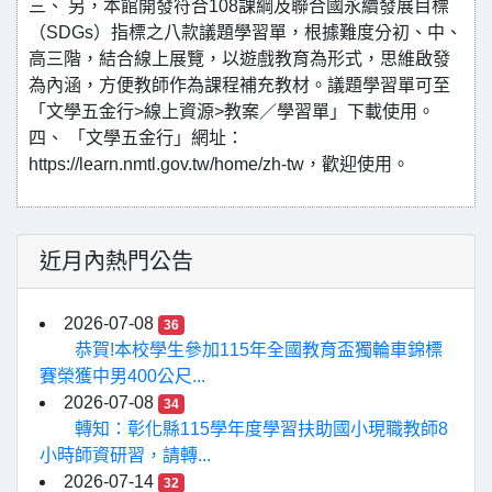
三、 另，本館開發符合108課綱及聯合國永續發展目標
（SDGs）指標之八款議題學習單，根據難度分初、中、
高三階，結合線上展覽，以遊戲教育為形式，思維啟發
為內涵，方便教師作為課程補充教材。議題學習單可至
「文學五金行>線上資源>教案／學習單」下載使用。
四、 「文學五金行」網址：
https://learn.nmtl.gov.tw/home/zh-tw，歡迎使用。
近月內熱門公告
2026-07-08
36
恭賀!本校學生參加115年全國教育盃獨輪車錦標
賽榮獲中男400公尺...
2026-07-08
34
轉知：彰化縣115學年度學習扶助國小現職教師8
小時師資研習，請轉...
2026-07-14
32