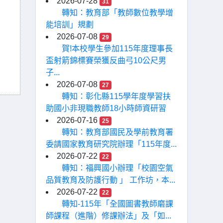
2026-07-28
31
轉知：教育部「教師數位教學增
能培訓」規劃
2026-07-08
29
賀!本校學生參加115年度理事長
盃射箭錦標賽榮獲反曲弓10公尺男
子...
2026-07-08
27
轉知：彰化縣115學年度學習扶
助國小非現職教師18小時師資研習
2026-07-16
25
轉知：教育部國民及學前教育署
委請國家教育研究院辦理「115年度...
2026-07-22
22
轉知：福興國小辦理「校園空氣
品質教育及防護行動 」 工作坊，本...
2026-07-22
22
轉知-115年「全國圖書教師磨課
師課程（進階）修課辦法」及「如...