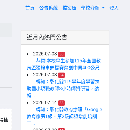
(current)
首頁
公告系統
檔案庫
學校介紹
登入
近月內熱門公告
2026-07-08
36
恭賀!本校學生參加115年全國教
育盃獨輪車錦標賽榮獲中男400公尺...
2026-07-08
34
轉知：彰化縣115學年度學習扶
助國小現職教師8小時師資研習，請
轉...
2026-07-14
33
轉知：彰化縣政府辦理「Google
教育家第1級、第2級認證增能培訓
得抽
工...